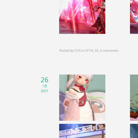
Posted by
FOX
in
FF14, SS
,
0 comments
26
1月
2021